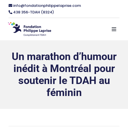
Skip
info@fondationphilippelaprise.com
to
438 356-TDAH (8324)
content
Toggl
Naviga
ACCUEIL
Un marathon d’humour
inédit à Montréal pour
LA FONDATION
soutenir le TDAH au
NOUVELLES
FORMATIONS
féminin
ÉVÉNEMENTS
Formations individus et familles
OUTILS PRATIQUES
Formations spécialisés éducation
RESSOURCES