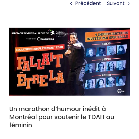
Précédent
Suivant
Formations spécialisés santé
FAIRE UN DON
View
NOUS JOINDRE
Larger
Image
DONNER
Un marathon d’humour inédit à
Montréal pour soutenir le TDAH au
féminin